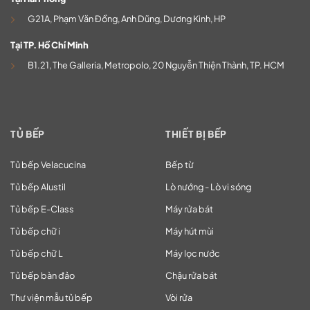
G21A, Phạm Văn Đồng, Anh Dũng, Dương Kinh, HP
Tại TP. Hồ Chí Minh
B1.21, The Galleria, Metropolo, 20 Nguyễn Thiện Thành, TP. HCM
TỦ BẾP
THIẾT BỊ BẾP
Tủ bếp Velacucina
Bếp từ
Tủ bếp Alustil
Lò nướng - Lò vi sóng
Tủ bếp E-Class
Máy rửa bát
Tủ bếp chữ i
Máy hút mùi
Tủ bếp chữ L
Máy lọc nước
Tủ bếp bàn đảo
Chậu rửa bát
Thư viện mẫu tủ bếp
Vòi rửa