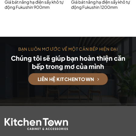
Giá bát nâng hạ điện sấy khô tự
Giá bát nâng hạ điện sấy khô tự
động Fukushin 900mm
động Fukushin 1200mm
BẠN LUÔN MƠ ƯỚC VỀ MỘT CĂN BẾP HIỆN ĐẠI
Chúng tôi sẽ giúp bạn hoàn thiện căn
bếp trong mơ của mình
LIÊN HỆ KITCHENTOWN