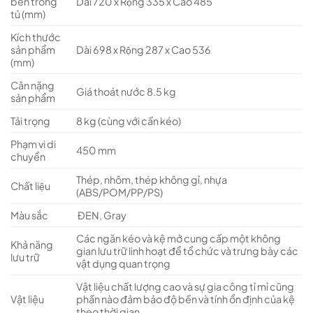
bên trong
Dài 720 x Rộng 335 x Cao 485
tủ (mm)
Kích thước
sản phẩm
Dài 698 x Rộng 287 x Cao 536
(mm)
Cân nặng
Giá thoát nước 8.5 kg
sản phẩm
Tải trọng
8 kg (cùng với cần kéo)
Phạm vi di
450 mm
chuyển
Thép, nhôm, thép không gỉ, nhựa
Chất liệu
(ABS/POM/PP/PS)
Màu sắc
ĐEN, Gray
Các ngăn kéo và kệ mở cung cấp một không
Khả năng
gian lưu trữ linh hoạt để tổ chức và trưng bày các
lưu trữ
vật dụng quan trọng
Vật liệu chất lượng cao và sự gia công tỉ mỉ cũng
Vật liệu
phần nào đảm bảo độ bền và tính ổn định của kệ
theo thời gian