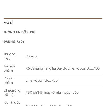
MÔ TẢ
THÔNG TIN BỔ SUNG
ĐÁNH GIÁ (0)
Thương
Daydo
hiệu
Tên sản
Kệ đa năng nâng hạ Daydo Liner-down Box 750
phẩm
Mã sản
Liner-down Box 750
phẩm
Chiều rộng
750 chỉ kết hợp với giá thoát nước
bề mặt
Kích thước