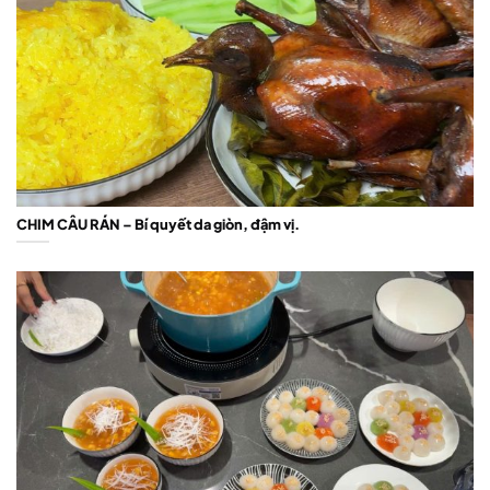
CHIM CÂU RÁN – Bí quyết da giòn, đậm vị.