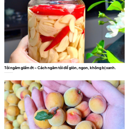
Tỏi ngâm giấm ớt – Cách ngâm tỏi để giòn, ngon, không bị xanh.