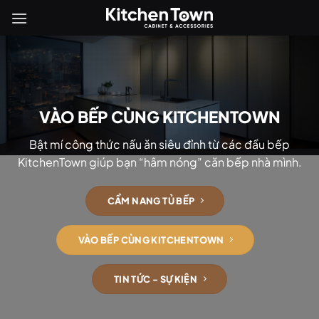
Bỏ
qua
nội
dung
VÀO BẾP CÙNG KITCHENTOWN
Bật mí công thức nấu ăn siêu đỉnh từ các đầu bếp
KitchenTown giúp bạn “hâm nóng” căn bếp nhà mình.
CẨM NANG TỦ BẾP
VÀO BẾP CÙNG KITCHENTOWN
TIN TỨC - SỰ KIỆN