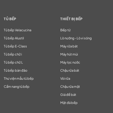
TỦ BẾP
THIẾT BỊ BẾP
Tủ bếp Velacucina
Bếp từ
Tủ bếp Alustil
Lò nướng - Lò vi sóng
Tủ bếp E-Class
Máy rửa bát
Tủ bếp chữ i
Máy hút mùi
Tủ bếp chữ L
Máy lọc nước
Tủ bếp bàn đảo
Chậu rửa bát
Thư viện mẫu tủ bếp
Vòi rửa
Cẩm nang tủ bếp
Chậu rửa mặt
Giá để bát
Mặt đá bếp