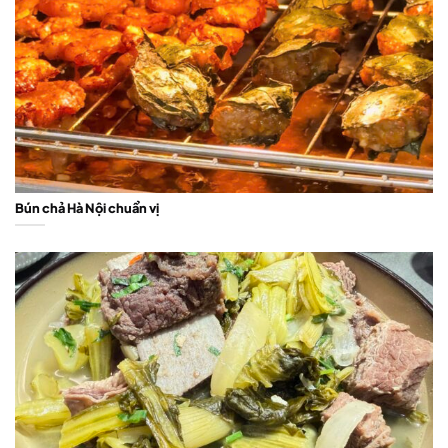
Bún chả Hà Nội chuẩn vị