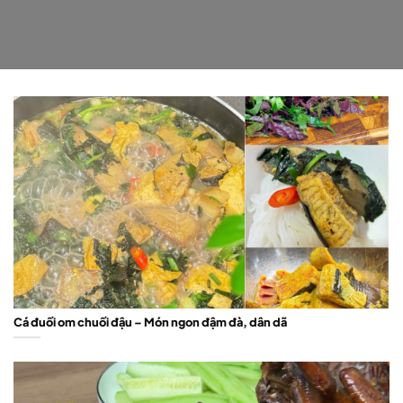
Cá đuối om chuối đậu – Món ngon đậm đà, dân dã