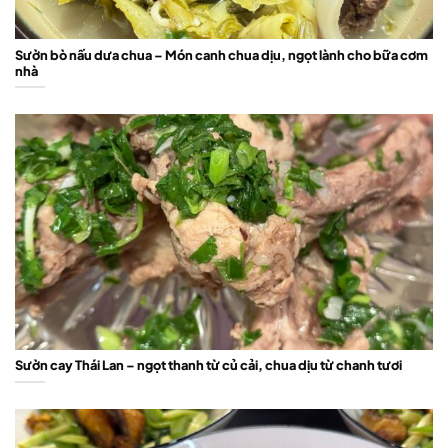
Sườn bò nấu dưa chua – Món canh chua dịu, ngọt lành cho bữa cơm
nhà
Sườn cay Thái Lan – ngọt thanh từ củ cải, chua dịu từ chanh tươi