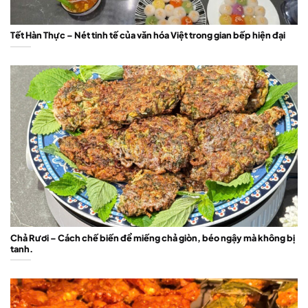
Tết Hàn Thực – Nét tinh tế của văn hóa Việt trong gian bếp hiện đại
Chả Rươi – Cách chế biến để miếng chả giòn, béo ngậy mà không bị
tanh.