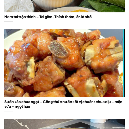
Nem tai trộn thính – Tai giòn, Thính thơm, ăn là nhớ
Sườn xào chua ngọt – Công thức nước sốt vị chuẩn: chua dịu – mặn
vừa – ngọt hậu