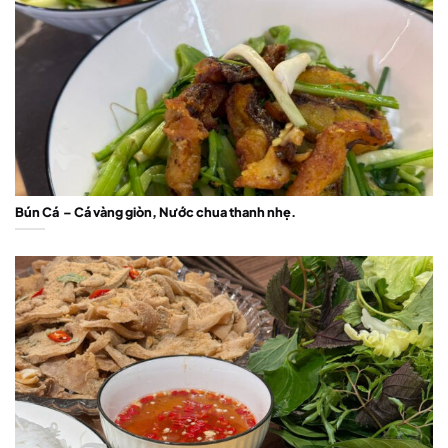
Bún Cá – Cá vàng giòn, Nước chua thanh nhẹ.