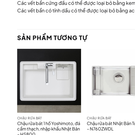
Các vết bẩn cứng đầu có thể được loại bỏ bằng kem
Các vết bẩn có tính dầu có thể được loại bỏ bằng a
SẢN PHẨM TƯƠNG TỰ
CHẬU RỬA BÁT
CHẬU RỬA BÁT
Chậu rửa bát 1 hố Yoshimoto, đá
Chậu rửa bát Nhật Bản 
cẩm thạch, nhập khẩu Nhật Bản
– N760ZWDL
– HS800