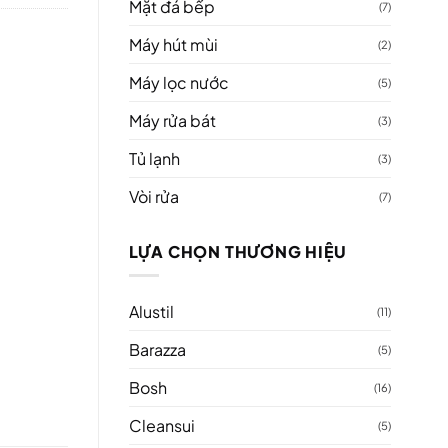
Mặt đá bếp
(7)
Máy hút mùi
(2)
Máy lọc nước
(5)
Máy rửa bát
(3)
Tủ lạnh
(3)
Vòi rửa
(7)
LỰA CHỌN THƯƠNG HIỆU
Alustil
(11)
Barazza
(5)
Bosh
(16)
Cleansui
(5)