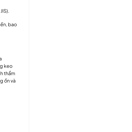
JIS).
iến, bao
a
ng keo
nh thẩm
g ồn và