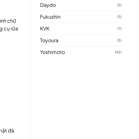
Daydo
(2)
Fukushin
(3)
ình chữ
g cụ rửa
KVK
(7)
Toyoura
(3)
Yoshimoto
(42)
mặt đá