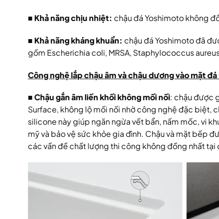
■ Khả năng chịu nhiệt:
chậu đá Yoshimoto không đổi m
■ Khả năng kháng khuẩn:
chậu đá Yoshimoto đã được
gồm Escherichia coli, MRSA, Staphylococcus aureus v
Công nghệ lắp chậu âm và chậu dương vào mặt đá 
■ Chậu gắn âm liền khối không mối nối
: chậu được 
Surface, không lộ mối nối nhờ công nghệ đặc biệt, 
silicone này giúp ngăn ngừa vết bẩn, nấm mốc, vi k
mỹ và bảo vệ sức khỏe gia đình. Chậu và mặt bếp đượ
các vấn đề chất lượng thi công không đồng nhất tại 