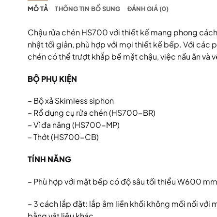
MÔ TẢ
THÔNG TIN BỔ SUNG
ĐÁNH GIÁ (0)
Chậu rửa chén HS700 với thiết kế mang phong cách th
nhật tối giản, phù hợp với mọi thiết kế bếp. Với các 
chén có thể trượt khắp bề mặt chậu, việc nấu ăn và vệ
BỘ PHỤ KIỆN
– Bộ xả Skimless siphon
– Rổ dụng cụ rửa chén (HS700-BR)
– Vỉ đa năng (HS700-MP)
– Thớt (HS700-CB)
TÍNH NĂNG
– Phù hợp với mặt bếp có độ sâu tối thiểu W600 mm
– 3 cách lắp đặt: lắp âm liền khối không mối nối vớ
bằng vật liệu khác.