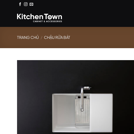
Bỏ
qua
nội
dung
TRANG CHỦ
/
CHẬU RỬA BÁT