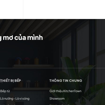
ng mơ của mình
THIẾT BỊ BẾP
THÔNG TIN CHUNG
Bếp từ
Giới thiệu KitchenTown
Lò nướng - Lò vi sóng
Showroom