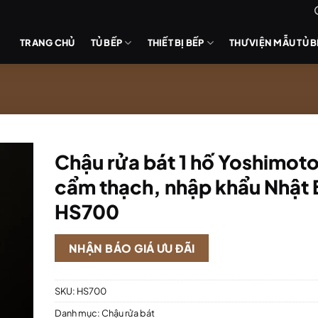
TRANG CHỦ
TỦ BẾP
THIẾT BỊ BẾP
THƯ VIỆN MẪU TỦ 
Chậu rửa bát 1 hố Yoshimoto
cẩm thạch, nhập khẩu Nhật 
HS700
NHẬN BÁO GIÁ ƯU ĐÃI
SKU:
HS700
Danh mục:
Chậu rửa bát