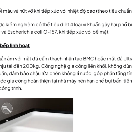
àu và nứt vỡ khi tiếp xúc với nhiệt độ cao (theo tiêu chuẩn 
 kiểm nghiệm có thể tiêu diệt 4 loại vi khuẩn gây hại phổ b
à Escherichia coli O-157, khi tiếp xúc với bề mặt.
bếp linh hoạt
gắn âm với mặt đá cẩm thạch nhân tạo BMC hoặc mặt đá Ultr
chịu tải đến 200kg. Công nghệ gia công liền khối, không dù
huẩn, đảm bảo chậu rửa chén không rỉ nước, góp phần tăng tí
c gia công hoàn thiện tại nhà máy nên hạn chế bụi bẩn, tiến
công trình.