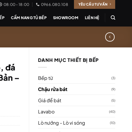
08:00 - 18:00
0966.080.108
YÊU CẦU TƯ VẤN
BẾP
CẨM NANG TỦ BẾP
SHOWROOM
LIÊN HỆ
DANH MỤC THIẾT BỊ BẾP
, đá
Bản –
Bếp từ
(3)
Chậu rửa bát
(9)
Giá để bát
(5)
Lavabo
(40)
Lò nướng - Lò vi sóng
(10)