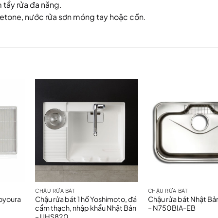
 tẩy rửa đa năng.
cetone, nước rửa sơn móng tay hoặc cồn.
CHẬU RỬA BÁT
CHẬU RỬA BÁT
Toyoura
Chậu rửa bát 1 hố Yoshimoto, đá
Chậu rửa bát Nhật Bả
cẩm thạch, nhập khẩu Nhật Bản
– N750BIA-EB
– UHS820