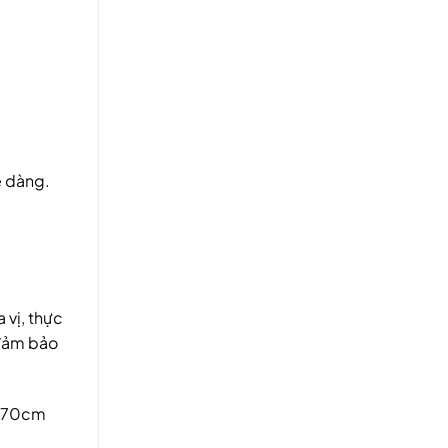
ễ dàng.
 vị, thực
 đảm bảo
o 70cm