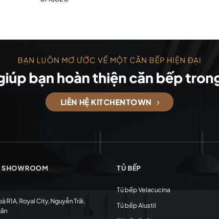
BẠN LUÔN MƠ ƯỚC VỀ MỘT CĂN BẾP HIỆN ĐẠI
giúp bạn hoàn thiện căn bếp tro
LIÊN HỆ KITCHENTOWN
G SHOWROOM
TỦ BẾP
Tủ bếp Velacucina
oà R1A, Royal City, Nguyễn Trãi,
Tủ bếp Alustil
uân