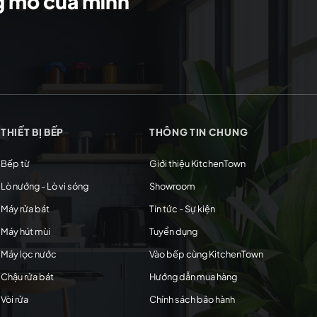
ng mơ của mình
THIẾT BỊ BẾP
THÔNG TIN CHUNG
Bếp từ
Giới thiệu KitchenTown
Lò nướng - Lò vi sóng
Showroom
Máy rửa bát
Tin tức - Sự kiện
Máy hút mùi
Tuyển dụng
Máy lọc nước
Vào bếp cùng KitchenTown
Chậu rửa bát
Hướng dẫn mua hàng
Vòi rửa
Chính sách bảo hành