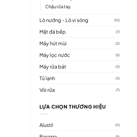
Chậu rửa tay
Lò nướng - Lò vi sóng
(10)
Mặt đá bếp
(7)
Máy hút mùi
(2)
Máy lọc nước
(5)
Máy rửa bát
(3)
Tủ lạnh
(3)
Vòi rửa
(7)
LỰA CHỌN THƯƠNG HIỆU
Alustil
(11)
Barazza
(5)