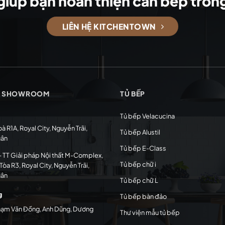
giúp bạn hoàn thiện căn bếp tro
LIÊN HỆ KITCHENTOWN
G SHOWROOM
TỦ BẾP
Tủ bếp Velacucina
oà R1A, Royal City, Nguyễn Trãi,
Tủ bếp Alustil
uân
Tủ bếp E-Class
 TT Giải pháp Nội thất M-Complex,
Tủ bếp chữ i
Tòa R3, Royal City, Nguyễn Trãi,
uân
Tủ bếp chữ L
g
Tủ bếp bàn đảo
hạm Văn Đồng, Anh Dũng, Dương
Thư viện mẫu tủ bếp