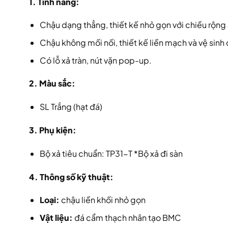
1. Tính năng:
Chậu dạng thẳng, thiết kế nhỏ gọn với chiều r
Chậu không mối nối, thiết kế liền mạch và vệ sinh
Có lỗ xả tràn, nút vặn pop-up.
2. Màu sắc:
SL Trắng (hạt đá)
3. Phụ kiện:
Bộ xả tiêu chuẩn: TP31-T *Bộ xả đi sàn
4. Thông số kỹ thuật:
Loại:
chậu liền khối nhỏ gọn
Vật liệu:
đá cẩm thạch nhân tạo BMC