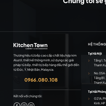
Chúng tôi sẽ 
HỆ THỐN
Tại Hà Nội
Thương hiệu tủ bếp cao cấp chất liệu hợp kim
Alustil, thiết kế thông minh, sử dụng các giải
Tầng 1, T
pháp tủ bếp, thiết bị bếp hàng đầu thế giới đến
Thanh X
từ Đức, Ý, Nhật Bản, Malaysia.
No.05A -
Tầng B1, 
0966.080.108
Thanh X
Tại Hải Phòn
Kết nối với chúng tôi:
G21A, P
Kinh, HP