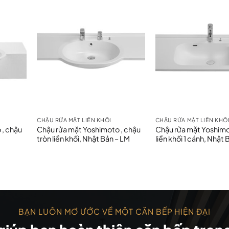
CHẬU RỬA MẶT LIỀN KHỐI
CHẬU RỬA MẶT LIỀN KHỐ
 , chậu
Chậu rửa mặt Yoshimoto , chậu
Chậu rửa mặt Yoshimo
tròn liền khối, Nhật Bản – LM
liền khối 1 cánh, Nhật 
BẠN LUÔN MƠ ƯỚC VỀ MỘT CĂN BẾP HIỆN ĐẠI