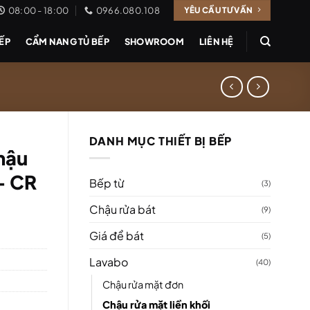
08:00 - 18:00
0966.080.108
YÊU CẦU TƯ VẤN
BẾP
CẨM NANG TỦ BẾP
SHOWROOM
LIÊN HỆ
DANH MỤC THIẾT BỊ BẾP
hậu
 – CR
Bếp từ
(3)
Chậu rửa bát
(9)
Giá để bát
(5)
Lavabo
(40)
Chậu rửa mặt đơn
Chậu rửa mặt liền khối