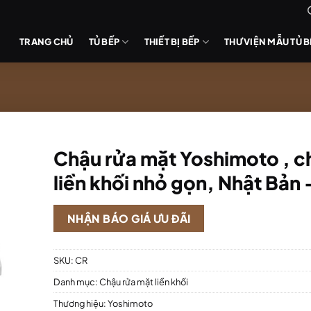
TRANG CHỦ
TỦ BẾP
THIẾT BỊ BẾP
THƯ VIỆN MẪU TỦ 
Chậu rửa mặt Yoshimoto , c
liền khối nhỏ gọn, Nhật Bản
NHẬN BÁO GIÁ ƯU ĐÃI
SKU:
CR
Danh mục:
Chậu rửa mặt liền khối
Thương hiệu:
Yoshimoto