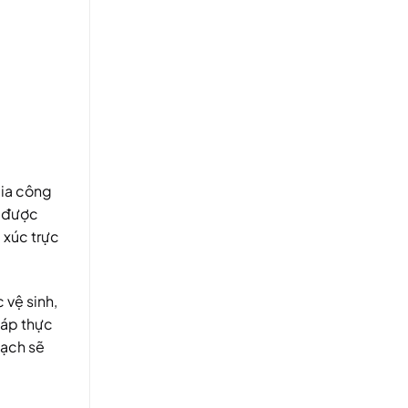
gia công
 được
 xúc trực
 vệ sinh,
háp thực
sạch sẽ