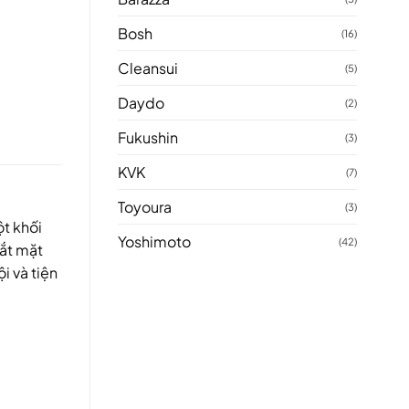
Bosh
(16)
Cleansui
(5)
Daydo
(2)
Fukushin
(3)
KVK
(7)
Toyoura
(3)
t khối
Yoshimoto
(42)
cắt mặt
i và tiện