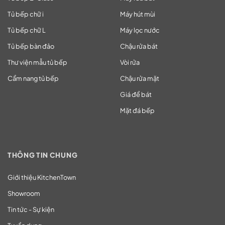
Tủ bếp chữ i
Máy hút mùi
Tủ bếp chữ L
Máy lọc nước
Tủ bếp bàn đảo
Chậu rửa bát
Thư viện mẫu tủ bếp
Vòi rửa
Cẩm nang tủ bếp
Chậu rửa mặt
Giá để bát
Mặt đá bếp
THÔNG TIN CHUNG
Giới thiệu KitchenTown
Showroom
Tin tức - Sự kiện