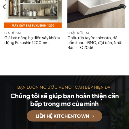
GIÁ ĐỂ BÁT
CHẬU RỬA TAY
Giá bát nâng hạ điện sấy khô tự
Chậu rửa tay Yoshimoto, đá
động Fukushin 1200mm
cẩm thạch BMC, đặt bàn, Nhật
Bản – TO2036
BẠN LUÔN MƠ ƯỚC VỀ MỘT CĂN BẾP HIỆN ĐẠI
Chúng tôi sẽ giúp bạn hoàn thiện căn
bếp trong mơ của mình
LIÊN HỆ KITCHENTOWN