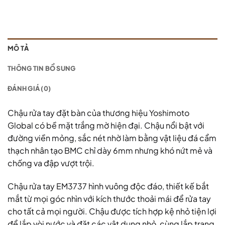
MÔ TẢ
THÔNG TIN BỔ SUNG
ĐÁNH GIÁ (0)
Chậu rửa tay đặt bàn của thương hiệu Yoshimoto
Global có bề mặt trắng mờ hiện đại. Chậu nổi bật với
đường viền mỏng, sắc nét nhờ làm bằng vật liệu đá cẩm
thạch nhân tạo BMC chỉ dày 6mm nhưng khó nứt mẻ và
chống va đập vượt trội.
Chậu rửa tay EM3737 hình vuông độc đáo, thiết kế bắt
mắt từ mọi góc nhìn với kích thước thoải mái để rửa tay
cho tất cả mọi người. Chậu được tích hợp kệ nhỏ tiện lợi
để lắp vòi nước và đặt các vật dụng nhỏ, cùng lắp trang