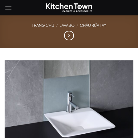
Bỏ
qua
nội
TRANG CHỦ
/
LAVABO
/
CHẬU RỬA TAY
dung