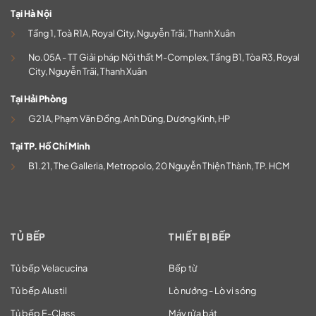
Tại Hà Nội
Tầng 1, Toà R1A, Royal City, Nguyễn Trãi, Thanh Xuân
No.05A - TT Giải pháp Nội thất M-Complex, Tầng B1, Tòa R3, Royal
City, Nguyễn Trãi, Thanh Xuân
Tại Hải Phòng
G21A, Phạm Văn Đồng, Anh Dũng, Dương Kinh, HP
Tại TP. Hồ Chí Minh
B1.21, The Galleria, Metropolo, 20 Nguyễn Thiện Thành, TP. HCM
TỦ BẾP
THIẾT BỊ BẾP
Tủ bếp Velacucina
Bếp từ
Tủ bếp Alustil
Lò nướng - Lò vi sóng
Tủ bếp E-Class
Máy rửa bát