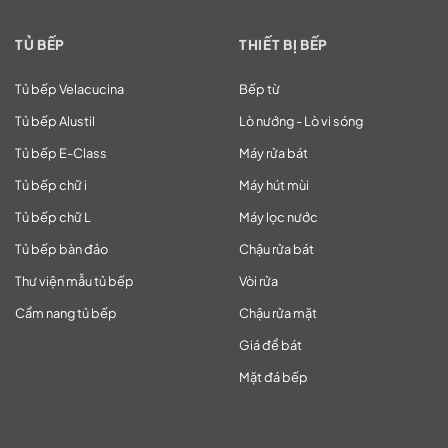
TỦ BẾP
THIẾT BỊ BẾP
Tủ bếp Velacucina
Bếp từ
Tủ bếp Alustil
Lò nướng - Lò vi sóng
Tủ bếp E-Class
Máy rửa bát
Tủ bếp chữ i
Máy hút mùi
Tủ bếp chữ L
Máy lọc nước
Tủ bếp bàn đảo
Chậu rửa bát
Thư viện mẫu tủ bếp
Vòi rửa
Cẩm nang tủ bếp
Chậu rửa mặt
Giá để bát
Mặt đá bếp