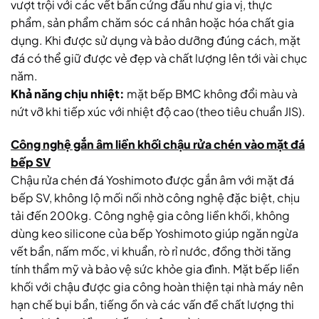
vượt trội với các vết bẩn cứng đầu như gia vị, thực
phẩm, sản phẩm chăm sóc cá nhân hoặc hóa chất gia
dụng. Khi được sử dụng và bảo dưỡng đúng cách, mặt
đá có thể giữ được vẻ đẹp và chất lượng lên tới vài chục
năm.
Khả năng chịu nhiệt:
mặt bếp BMC không đổi màu và
nứt vỡ khi tiếp xúc với nhiệt độ cao (theo tiêu chuẩn JIS).
Công nghệ gắn âm liền khối chậu rửa chén vào mặt đá
bếp SV
Chậu rửa chén đá Yoshimoto được gắn âm với mặt đá
bếp SV, không lộ mối nối nhờ công nghệ đặc biệt, chịu
tải đến 200kg. Công nghệ gia công liền khối, không
dùng keo silicone của bếp Yoshimoto giúp ngăn ngừa
vết bẩn, nấm mốc, vi khuẩn, rò rỉ nước, đồng thời tăng
tính thẩm mỹ và bảo vệ sức khỏe gia đình. Mặt bếp liền
khối với chậu được gia công hoàn thiện tại nhà máy nên
hạn chế bụi bẩn, tiếng ồn và các vấn đề chất lượng thi