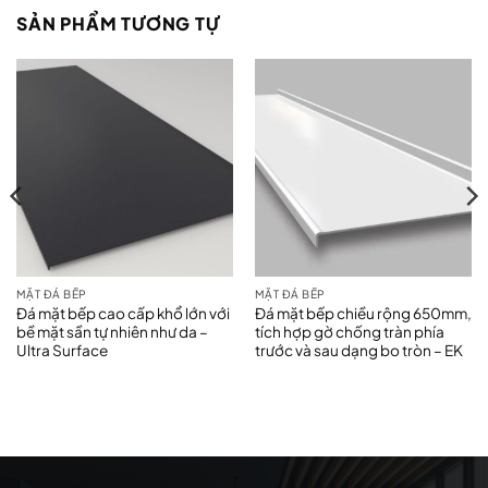
SẢN PHẨM TƯƠNG TỰ
MẶT ĐÁ BẾP
MẶT ĐÁ BẾP
Đá mặt bếp cao cấp khổ lớn với
Đá mặt bếp chiều rộng 650mm,
bề mặt sần tự nhiên như da –
tích hợp gờ chống tràn phía
Ultra Surface
trước và sau dạng bo tròn – EK