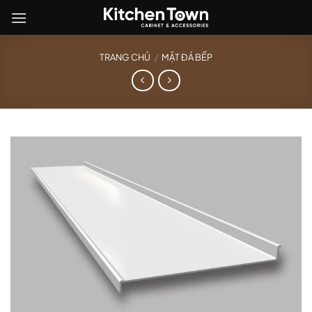
Bỏ
qua
nội
TRANG CHỦ
/
MẶT ĐÁ BẾP
dung