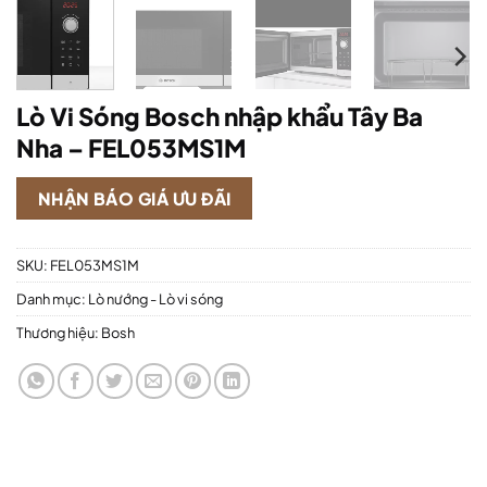
Lò Vi Sóng Bosch nhập khẩu Tây Ba
Nha – FEL053MS1M
NHẬN BÁO GIÁ ƯU ĐÃI
SKU:
FEL053MS1M
Danh mục:
Lò nướng - Lò vi sóng
Thương hiệu:
Bosh