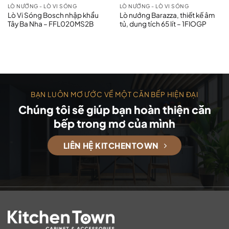
LÒ NƯỚNG - LÒ VI SÓNG
LÒ NƯỚNG - LÒ VI SÓNG
Lò Vi Sóng Bosch nhập khẩu
Lò nướng Barazza, thiết kế âm
Tây Ba Nha – FFL020MS2B
tủ, dung tích 65 lít – 1FIOGP
BẠN LUÔN MƠ ƯỚC VỀ MỘT CĂN BẾP HIỆN ĐẠI
Chúng tôi sẽ giúp bạn hoàn thiện căn
bếp trong mơ của mình
LIÊN HỆ KITCHENTOWN