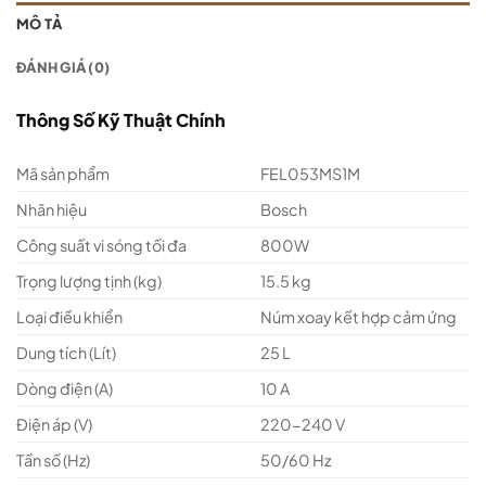
MÔ TẢ
ĐÁNH GIÁ (0)
Thông Số Kỹ Thuật Chính
Mã sản phẩm
FEL053MS1M
Nhãn hiệu
Bosch
Công suất vi sóng tối đa
800W
Trọng lượng tịnh (kg)
15.5 kg
Loại điều khiển
Núm xoay kết hợp cảm ứng
Dung tích (Lít)
25 L
Dòng điện (A)
10 A
Điện áp (V)
220-240 V
Tần số (Hz)
50/60 Hz