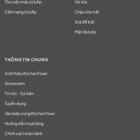
Thư viện mẫu tủ bếp
Vòi rửa
Cẩm nang tủ bếp
Chậu rửa mặt
Giá để bát
Mặt đá bếp
THÔNG TIN CHUNG
Giới thiệu KitchenTown
Showroom
Tin tức - Sự kiện
Tuyển dụng
Vào bếp cùng KitchenTown
Hướng dẫn mua hàng
Chính sách bảo hành