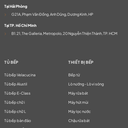
Tại Hải Phòng
G21A, Phạm Văn Đồng, Anh Dũng, Dương Kinh, HP
Tại TP. Hồ Chí Minh
B1.21, The Galleria, Metropolo, 20 Nguyễn Thiện Thành, TP. HCM
TỦ BẾP
THIẾT BỊ BẾP
Tủ bếp Velacucina
Bếp từ
Tủ bếp Alustil
Lò nướng - Lò vi sóng
Tủ bếp E-Class
Máy rửa bát
Tủ bếp chữ i
Máy hút mùi
Tủ bếp chữ L
Máy lọc nước
Tủ bếp bàn đảo
Chậu rửa bát