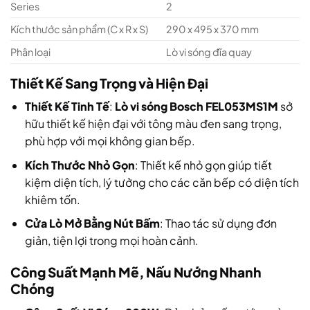
Series
2
Kích thước sản phẩm (C x R x S)
290 x 495 x 370 mm
Phân loại
Lò vi sóng đĩa quay
Thiết Kế Sang Trọng và Hiện Đại
Thiết Kế Tinh Tế
:
Lò vi sóng Bosch FEL053MS1M
sở
hữu thiết kế hiện đại với tông màu đen sang trọng,
phù hợp với mọi không gian bếp.
Kích Thước Nhỏ Gọn
: Thiết kế nhỏ gọn giúp tiết
kiệm diện tích, lý tưởng cho các căn bếp có diện tích
khiêm tốn.
Cửa Lò Mở Bằng Nút Bấm
: Thao tác sử dụng đơn
giản, tiện lợi trong mọi hoàn cảnh.
Công Suất Mạnh Mẽ, Nấu Nướng Nhanh
Chóng