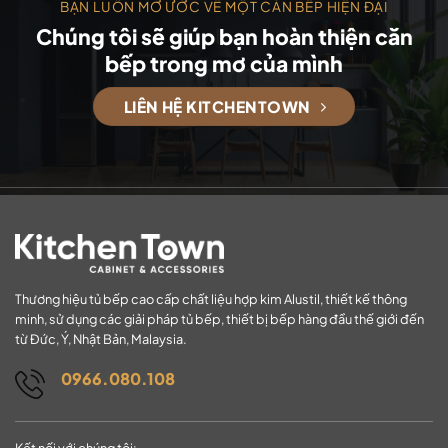
BẠN LUÔN MƠ ƯỚC VỀ MỘT CĂN BẾP HIỆN ĐẠI
Chúng tôi sẽ giúp bạn hoàn thiện căn
bếp trong mơ của mình
LIÊN HỆ KITCHENTOWN
Thương hiệu tủ bếp cao cấp chất liệu hợp kim Alustil, thiết kế thông
minh, sử dụng các giải pháp tủ bếp, thiết bị bếp hàng đầu thế giới đến
từ Đức, Ý, Nhật Bản, Malaysia.
0966.080.108