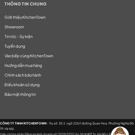
THÔNG TIN CHUNG
Giới thiệu KitchenTown
Showroom
Tin tức - Sự kiện
Tuyển dụng
Vào bếp cùng KitchenTown
Hướng dẫn mua hàng
Chính sách bảo hành
Điều khoản sử dụng
Bảo mật thông tin
CÔNG TY TNHH KITCHENTOWN
- Trụ sở: Số 2, ngõ 225/1 đường Quan Hoa, Phường Nghĩa Đô,
TP. Hà Nội.
Giấy chứng nhận Đăng ký kinh doanh số 0107637017 do Sở KHĐT Tp.Hà Nội cấp ngày