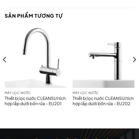
SẢN PHẨM TƯƠNG TỰ
MÁY LỌC NƯỚC
MÁY LỌC NƯỚC
Thiết bị lọc nước CLEANSUI tích
Thiết bị lọc nước CLEANSUI tích
hợp lắp dưới bồn rửa – EU201
hợp lắp dưới bồn rửa – EU202