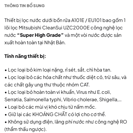
THÔNG TIN BỔ SUNG
Thiết bị lọc nước dưới bồn rửa A101E / EU101 bao gồm 1
lõi lọc Mitsubishi CleanSui UZC2000E công nghệ lọc
nước
“Super High Grade”
và một vòi nước được sản
xuất hoàn toàn tại Nhật Bản.
Tính năng thiết bị:
• Lọc loại bỏ kim loại nặng, rỉ sét, sắt, chì hòa tan.
• Lọc loại bỏ các hóa chất như thuốc diệt cỏ, trừ sâu, và
các chất gây ung thư thuộc nhóm CAT.
• Lọc loại bỏ hoàn toàn vi khuẩn, Virus như E.coli,
Serratia, Salmonella typhi, Vibrio cholerae, Shigella,…
• Loại bỏ các mùi vị khó chịu từ nấm mốc.
• Giữ lại các KHOÁNG CHẤT có lợi cho cơ thể.
• Không sử dụng điện, lãng phí nước như công nghệ RO
(thẩm thấu ngược).