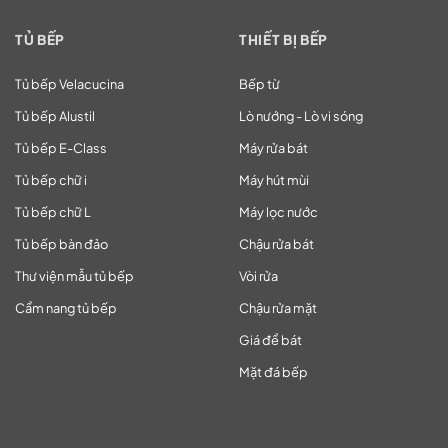
TỦ BẾP
THIẾT BỊ BẾP
Tủ bếp Velacucina
Bếp từ
Tủ bếp Alustil
Lò nướng - Lò vi sóng
Tủ bếp E-Class
Máy rửa bát
Tủ bếp chữ i
Máy hút mùi
Tủ bếp chữ L
Máy lọc nước
Tủ bếp bàn đảo
Chậu rửa bát
Thư viện mẫu tủ bếp
Vòi rửa
Cẩm nang tủ bếp
Chậu rửa mặt
Giá để bát
Mặt đá bếp