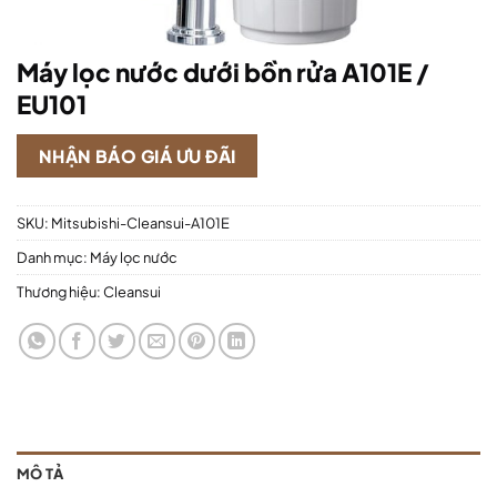
Máy lọc nước dưới bồn rửa A101E /
EU101
NHẬN BÁO GIÁ ƯU ĐÃI
SKU:
Mitsubishi-Cleansui-A101E
Danh mục:
Máy lọc nước
Thương hiệu:
Cleansui
MÔ TẢ