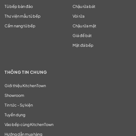
Tủ bếp bàn đảo
Chậu rửa bát
Thư viện mẫu tủ bếp
Vòi rửa
Cẩm nang tủ bếp
Chậu rửa mặt
Giá để bát
Mặt đá bếp
THÔNG TIN CHUNG
Giới thiệu KitchenTown
Showroom
Tin tức - Sự kiện
Tuyển dụng
Vào bếp cùng KitchenTown
Hướng dẫn mua hàng