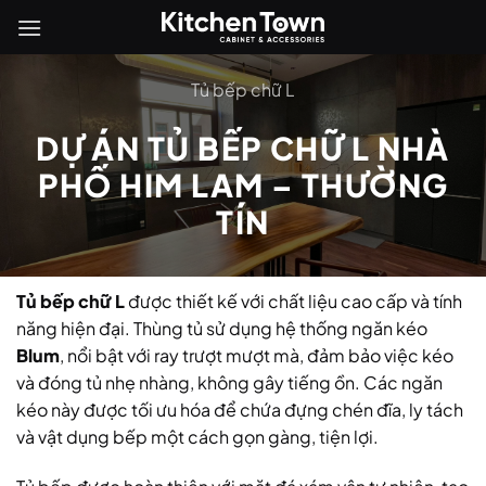
Bỏ
qua
nội
Tủ bếp chữ L
dung
DỰ ÁN TỦ BẾP CHỮ L NHÀ
PHỐ HIM LAM – THƯỜNG
TÍN
Tủ bếp chữ L
được thiết kế với chất liệu cao cấp và tính
năng hiện đại. Thùng tủ sử dụng hệ thống ngăn kéo
Blum
, nổi bật với ray trượt mượt mà, đảm bảo việc kéo
và đóng tủ nhẹ nhàng, không gây tiếng ồn. Các ngăn
kéo này được tối ưu hóa để chứa đựng chén đĩa, ly tách
và vật dụng bếp một cách gọn gàng, tiện lợi.