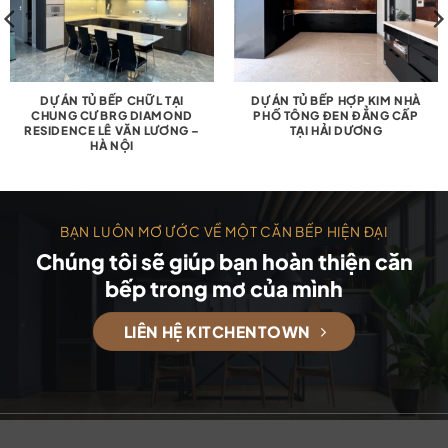
DỰ ÁN TỦ BẾP CHỮ L TẠI
DỰ ÁN TỦ BẾP HỢP KIM NHÀ
CHUNG CƯ BRG DIAMOND
PHỐ TÔNG ĐEN ĐẲNG CẤP
RESIDENCE LÊ VĂN LƯƠNG –
TẠI HẢI DƯƠNG
HÀ NỘI
BẠN LUÔN MƠ ƯỚC VỀ MỘT CĂN BẾP HIỆN ĐẠI
Chúng tôi sẽ giúp bạn hoàn thiện căn
bếp trong mơ của mình
LIÊN HỆ KITCHENTOWN