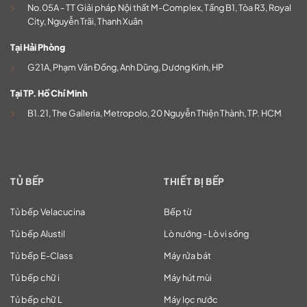
No.05A - TT Giải pháp Nội thất M-Complex, Tầng B1, Tòa R3, Royal
City, Nguyễn Trãi, Thanh Xuân
Tại Hải Phòng
G21A, Phạm Văn Đồng, Anh Dũng, Dương Kinh, HP
Tại TP. Hồ Chí Minh
B1.21, The Galleria, Metropolo, 20 Nguyễn Thiện Thành, TP. HCM
TỦ BẾP
THIẾT BỊ BẾP
Tủ bếp Velacucina
Bếp từ
Tủ bếp Alustil
Lò nướng - Lò vi sóng
Tủ bếp E-Class
Máy rửa bát
Tủ bếp chữ i
Máy hút mùi
Tủ bếp chữ L
Máy lọc nước