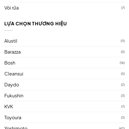
Vòi rửa
(7)
LỰA CHỌN THƯƠNG HIỆU
Alustil
(11)
Barazza
(5)
Bosh
(16)
Cleansui
(5)
Daydo
(2)
Fukushin
(3)
KVK
(7)
Toyoura
(3)
Yoshimoto
(42)