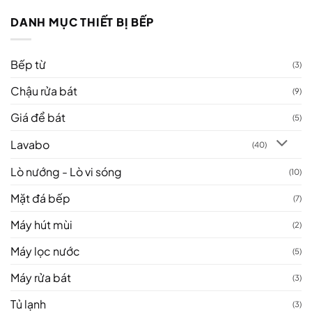
DANH MỤC THIẾT BỊ BẾP
Bếp từ
(3)
Chậu rửa bát
(9)
Giá để bát
(5)
Lavabo
(40)
Lò nướng - Lò vi sóng
(10)
Mặt đá bếp
(7)
Máy hút mùi
(2)
Máy lọc nước
(5)
Máy rửa bát
(3)
Tủ lạnh
(3)