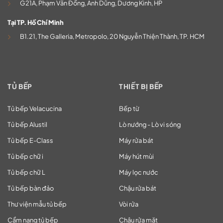
G21A, Phạm Văn Đồng, Anh Dũng, Dương Kinh, HP
Tại TP. Hồ Chí Minh
B1.21, The Galleria, Metropolo, 20 Nguyễn Thiện Thành, TP. HCM
TỦ BẾP
THIẾT BỊ BẾP
Tủ bếp Velacucina
Bếp từ
Tủ bếp Alustil
Lò nướng - Lò vi sóng
Tủ bếp E-Class
Máy rửa bát
Tủ bếp chữ i
Máy hút mùi
Tủ bếp chữ L
Máy lọc nước
Tủ bếp bàn đảo
Chậu rửa bát
Thư viện mẫu tủ bếp
Vòi rửa
Cẩm nang tủ bếp
Chậu rửa mặt