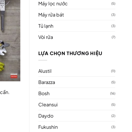
Máy lọc nước
(5)
Máy rửa bát
(3)
Tủ lạnh
(3)
Vòi rửa
(7)
LỰA CHỌN THƯƠNG HIỆU
Alustil
(11)
Barazza
(5)
 cần.
Bosh
(16)
Cleansui
(5)
Daydo
(2)
Fukushin
(3)