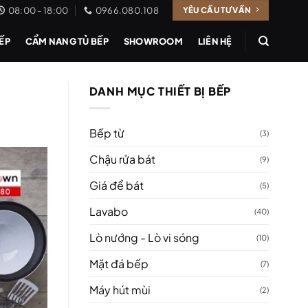
08:00 - 18:00
0966.080.108
YÊU CẦU TƯ VẤN
BẾP
CẨM NANG TỦ BẾP
SHOWROOM
LIÊN HỆ
DANH MỤC THIẾT BỊ BẾP
Bếp từ
(3)
Chậu rửa bát
(9)
Giá để bát
(5)
Lavabo
(40)
Lò nướng - Lò vi sóng
(10)
Mặt đá bếp
(7)
Máy hút mùi
(2)