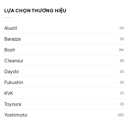
LỰA CHỌN THƯƠNG HIỆU
Alustil
(11)
Barazza
(5)
Bosh
(16)
Cleansui
(5)
Daydo
(2)
Fukushin
(3)
KVK
(7)
Toyoura
(3)
Yoshimoto
(42)