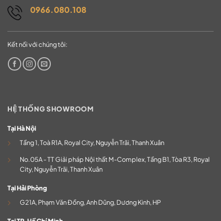
0966.080.108
Kết nối với chúng tôi:
HỆ THỐNG SHOWROOM
Tại Hà Nội
Tầng 1, Toà R1A, Royal City, Nguyễn Trãi, Thanh Xuân
No.05A - TT Giải pháp Nội thất M-Complex, Tầng B1, Tòa R3, Royal
City, Nguyễn Trãi, Thanh Xuân
Tại Hải Phòng
G21A, Phạm Văn Đồng, Anh Dũng, Dương Kinh, HP