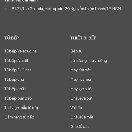
Tại TP. Hồ Chí Minh
B1.21, The Galleria, Metropolo, 20 Nguyễn Thiện Thành, TP. HCM
TỦ BẾP
THIẾT BỊ BẾP
Tủ bếp Velacucina
Bếp từ
Tủ bếp Alustil
Lò nướng - Lò vi sóng
Tủ bếp E-Class
Máy rửa bát
Tủ bếp chữ i
Máy hút mùi
Tủ bếp chữ L
Máy lọc nước
Tủ bếp bàn đảo
Chậu rửa bát
Thư viện mẫu tủ bếp
Vòi rửa
Cẩm nang tủ bếp
Chậu rửa mặt
Giá để bát