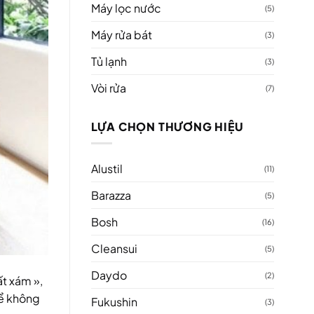
Máy lọc nước
(5)
Máy rửa bát
(3)
Tủ lạnh
(3)
Vòi rửa
(7)
LỰA CHỌN THƯƠNG HIỆU
Alustil
(11)
Barazza
(5)
Bosh
(16)
Cleansui
(5)
Daydo
(2)
ất xám »,
để không
Fukushin
(3)