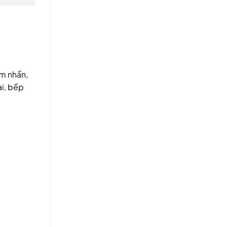
ểm nhấn,
ài, bếp