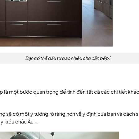
Bạn có thể đầu tư bao nhiêu cho căn bếp?
là một bước quan trọng để tính đến tất cả các chi tiết khác
 họ sẽ có một ý tưởng rõ ràng hơn về ý định của bạn và cách 
hay kiểu châu Âu …