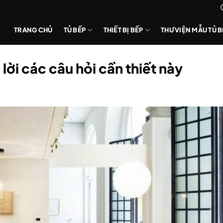
TRANG CHỦ
TỦ BẾP
THIẾT BỊ BẾP
THƯ VIỆN MẪU TỦ 
 lời các câu hỏi cần thiết này