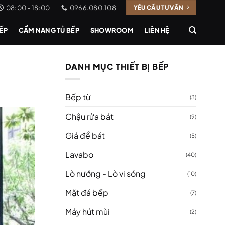
08:00 - 18:00
0966.080.108
YÊU CẦU TƯ VẤN
BẾP
CẨM NANG TỦ BẾP
SHOWROOM
LIÊN HỆ
DANH MỤC THIẾT BỊ BẾP
Bếp từ
(3)
Chậu rửa bát
(9)
Giá để bát
(5)
Lavabo
(40)
Lò nướng - Lò vi sóng
(10)
Mặt đá bếp
(7)
Máy hút mùi
(2)