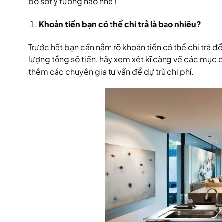
bỏ sót ý tưởng nào nhé !
Khoản tiền bạn có thể chi trả là bao nhiêu?
Trước hết bạn cần nắm rõ khoản tiền có thể chi trả để
lượng tổng số tiền, hãy xem xét kĩ càng về các mục 
thêm các chuyên gia tư vấn để dự trù chi phí.