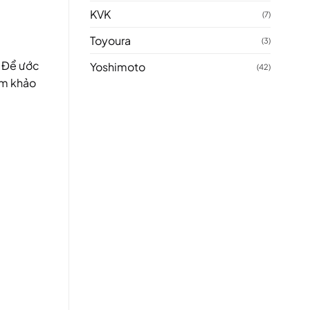
KVK
(7)
Toyoura
(3)
. Để ước
Yoshimoto
(42)
am khảo