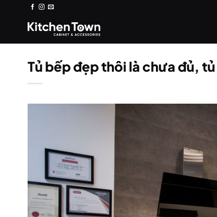
Bỏ
qua
nội
dung
Tủ bếp đẹp thôi là chưa đủ, t