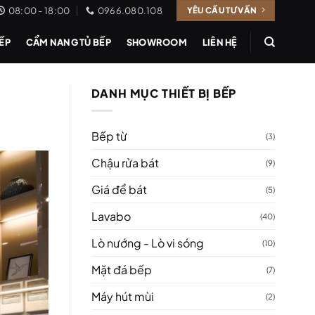
08:00 - 18:00
0966.080.108
YÊU CẦU TƯ VẤN
BẾP
CẨM NANG TỦ BẾP
SHOWROOM
LIÊN HỆ
DANH MỤC THIẾT BỊ BẾP
Bếp từ
(3)
Chậu rửa bát
(9)
Giá để bát
(5)
Lavabo
(40)
Lò nướng - Lò vi sóng
(10)
Mặt đá bếp
(7)
Máy hút mùi
(2)