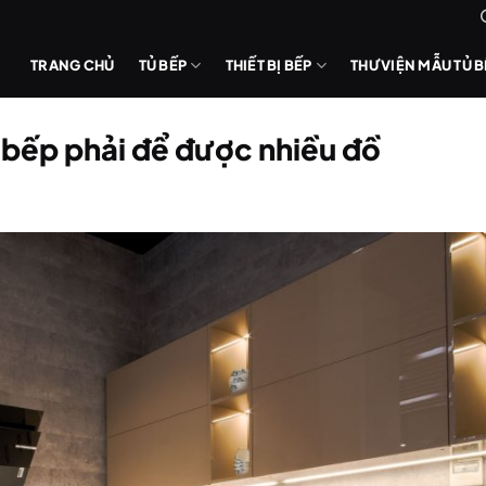
TRANG CHỦ
TỦ BẾP
THIẾT BỊ BẾP
THƯ VIỆN MẪU TỦ 
ủ bếp phải để được nhiều đồ