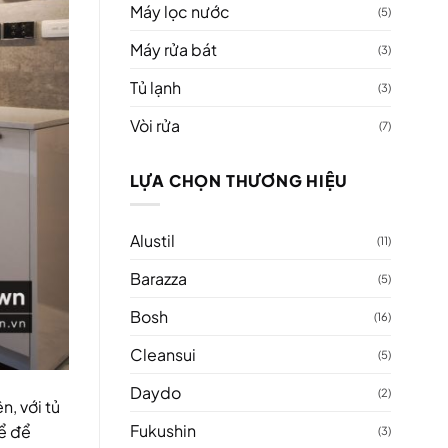
Máy lọc nước
(5)
Máy rửa bát
(3)
Tủ lạnh
(3)
Vòi rửa
(7)
LỰA CHỌN THƯƠNG HIỆU
Alustil
(11)
Barazza
(5)
Bosh
(16)
Cleansui
(5)
Daydo
(2)
, với tủ
Fukushin
hể để
(3)