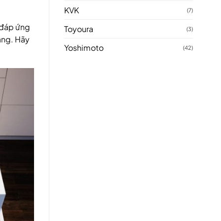
KVK
(7)
a đáp ứng
Toyoura
(3)
àng. Hãy
Yoshimoto
(42)