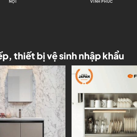
HÀ NỘI
HỒ TÂY
ếp, thiết bị vệ sinh nhập khẩu