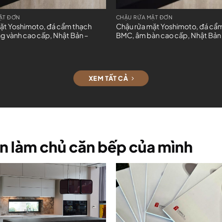
ẶT ĐƠN
CHẬU RỬA MẶT ĐƠN
ặt Yoshimoto, đá cẩm thạch
Chậu rửa mặt Yoshimoto, đá cẩ
 vành cao cấp, Nhật Bản –
BMC, âm bàn cao cấp, Nhật Bản
XEM TẤT CẢ
n làm chủ căn bếp của mình