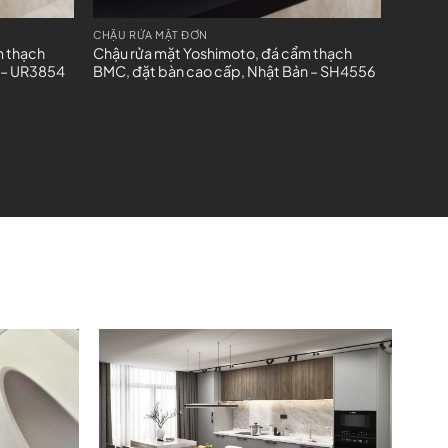
CHẬU RỬA MẶT ĐƠN
m thạch
Chậu rửa mặt Yoshimoto, đá cẩm thạch
 – UR3854
BMC, đặt bàn cao cấp, Nhật Bản – SH4556