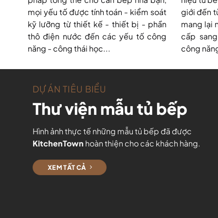
mọi yếu tố được tính toán - kiểm soát
giới đến t
kỹ lưỡng từ thiết kế - thiết bị - phần
mang lại 
thô điện nước đến các yếu tố công
cấp sang 
năng - công thái học...
công năng
DỰ ÁN TIÊU BIỂU
Thư viện mẫu tủ bếp
Hình ảnh thực tế những mẫu tủ bếp đã được
KitchenTown
hoàn thiện cho các khách hàng.
XEM TẤT CẢ
 BẾP CHỮ U – BIỆT THỰ –
DỰ ÁN TỦ BẾP CHỮ I TẠI VĨNH PHÚC