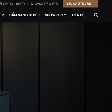
08:00 - 18:00
0966.080.108
YÊU CẦU TƯ VẤN
BẾP
CẨM NANG TỦ BẾP
SHOWROOM
LIÊN HỆ