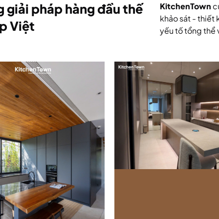
 giải pháp hàng đầu thế
KitchenTown
cu
khảo sát - thiết
p Việt
yếu tố tổng thể 