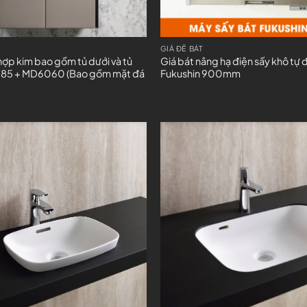
GIÁ ĐỂ BÁT
hợp kim bao gồm tủ dưới và tủ
Giá bát nâng hạ điện sấy khô tự
85 + MD6060 (Bao gồm mặt đá
Fukushin 900mm