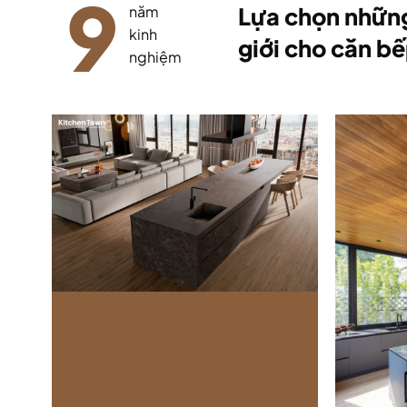
9
năm
Lựa chọn những
kinh
giới cho căn bế
nghiệm