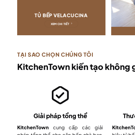
TỦ BẾP VELACUCINA
XEM CHI TIẾT
TẠI SAO CHỌN CHÚNG TÔI
KitchenTown kiến tạo không g
Giải pháp tổng thể
Thư
KitchenTown
cung cấp các giải
Kitchen
pháp tổng thể cho căn bếp nhà bạn,
hiệu tủ bế