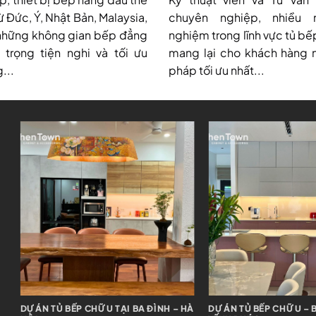
ừ Đức, Ý, Nhật Bản, Malaysia,
chuyên nghiệp, nhiều 
những không gian bếp đẳng
nghiệm trong lĩnh vực tủ bế
trọng tiện nghi và tối ưu
mang lại cho khách hàng 
...
pháp tối ưu nhất...
DỰ ÁN TỦ BẾP CHỮ I TẠI ĐÔNG ANH –
DỰ ÁN TỦ BẾP CHỮ I + 