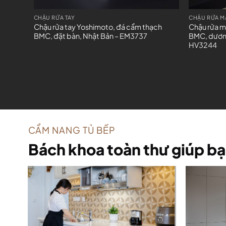
CHẬU RỬA TAY
CHẬU RỬA M
Chậu rửa tay Yoshimoto, đá cẩm thạch
Chậu rửa m
BMC, đặt bàn, Nhật Bản – EM3737
BMC, dương
HV3244
CẨM NANG TỦ BẾP
Bách khoa toàn thư giúp bạ