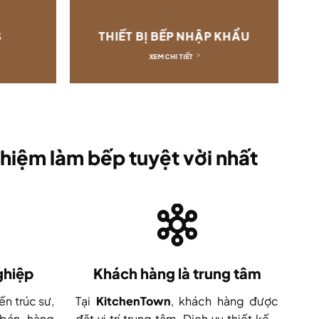
S
THIẾT BỊ BẾP NHẬP KHẨU
XEM CHI TIẾT
hiệm làm bếp tuyệt vời nhất
ghiệp
Khách hàng là trung tâm
ến trúc sư,
Tại
KitchenTown
, khách hàng được
 bán hàng
đặt vị trí trung tâm. Dịch vụ thiết kế -