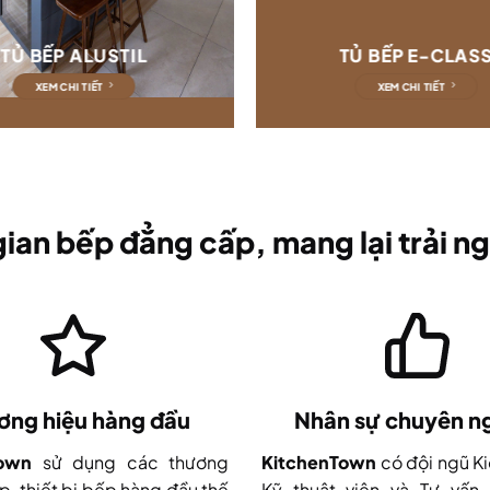
TỦ BẾP ALUSTIL
TỦ BẾP E-CLAS
XEM CHI TIẾT
XEM CHI TIẾT
ian bếp đẳng cấp, mang lại trải ng
ơng hiệu hàng đầu
Nhân sự chuyên n
Town
sử dụng các thương
KitchenTown
có đội ngũ Ki
p, thiết bị bếp hàng đầu thế
Kỹ thuật viên và Tư vấn