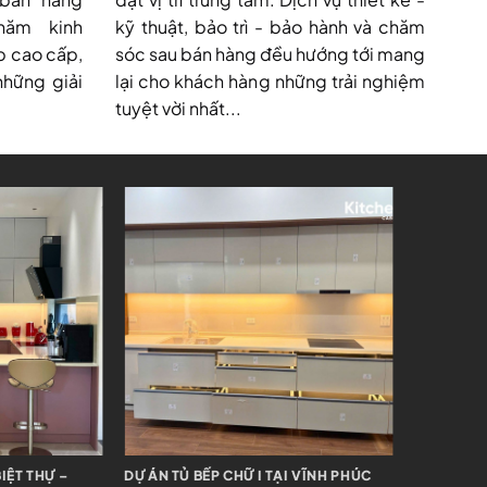
năm kinh
kỹ thuật, bảo trì - bảo hành và chăm
p cao cấp,
sóc sau bán hàng đều hướng tới mang
những giải
lại cho khách hàng những trải nghiệm
tuyệt vời nhất...
BẢN ĐẢO – TÂY
DỰ ÁN TỦ BẾP CHỮ I + BẢN ĐẢO –
DỰ ÁN TỦ 