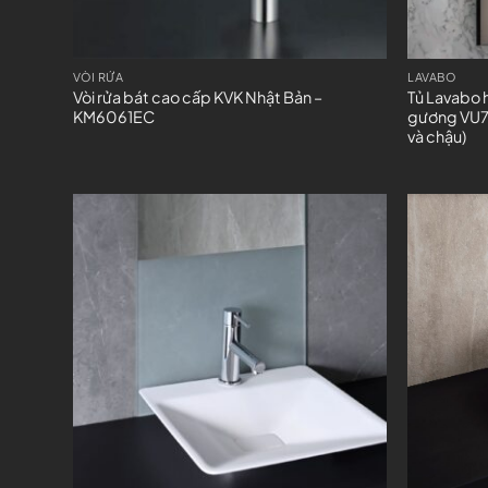
VÒI RỬA
LAVABO
Vòi rửa bát cao cấp KVK Nhật Bản –
Tủ Lavabo 
KM6061EC
gương VU7
và chậu)