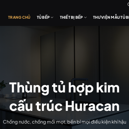
TRANG CHỦ
TỦ BẾP
THIẾT BỊ BẾP
THƯ VIỆN MẪU TỦ 
Thùng tủ hợp kim
cấu trúc Huracan
Chống nước, chống mối mọt, bền bỉ mọi điều kiện khí hậu