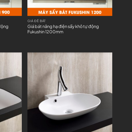
GIÁ ĐỂ BÁT
 động
Giá bát nâng hạ điện sấy khô tự động
Fukushin 1200mm