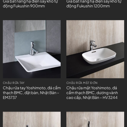
Giá bát nâng hạ điện sấy khô tự
Giá bát nâng hạ điện sấy khô tự
động Fukushin 900mm
động Fukushin 1200mm
CHẬU RỬA TAY
CHẬU RỬA MẶT ĐƠN
Chậu rửa tay Yoshimoto, đá cẩm
Chậu rửa mặt Yoshimoto, đá
thạch BMC, đặt bàn, Nhật Bản –
cẩm thạch BMC, dương vành
EM3737
cao cấp, Nhật Bản – HV3244