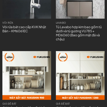
VÒI RỬA
LAVABO
Vòi rửa bát cao cấp KVK Nhật
Tủ Lavabo hợp kim bao gồm tủ
Bản – KM6061EC
dưới và tủ gương VU785 +
MD6060 (Bao gồm mặt đá và
chậu)
GIÁ ĐỂ BÁT
GIÁ ĐỂ BÁT