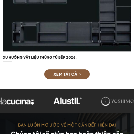
XU HƯỚNG VẬT LIỆU THÙNG TỦ BẾP 2026.
XEM TẤT CẢ
BẠN LUÔN MƠ ƯỚC VỀ MỘT CĂN BẾP HIỆN ĐẠI
Chúng tôi sẽ giúp bạn hoàn thiện căn