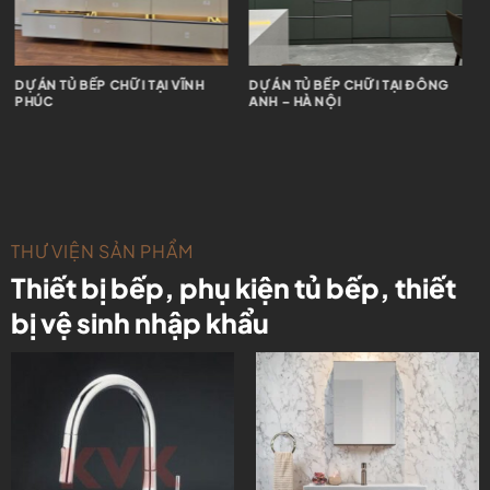
DỰ ÁN TỦ BẾP CHỮ I TẠI VĨNH
DỰ ÁN TỦ BẾP CHỮ I TẠI ĐÔNG
D
PHÚC
ANH – HÀ NỘI
–
THƯ VIỆN SẢN PHẨM
Thiết bị bếp, phụ kiện tủ bếp, thiết
bị vệ sinh nhập khẩu