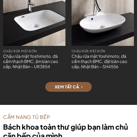
CHẬU RỬA MẶT ĐƠN
CHẬU RỬA MẶT ĐƠN
Chậu rửa mặt Yoshimoto, đá
Chậu rửa mặt Yoshimoto, đá
cẩm thạch BMC, âm bàn cao
cẩm thạch BMC, đặt bàn cao
cấp, Nhật Bản – UR3854
cấp, Nhật Bản – SH4556
XEM TẤT CẢ
CẨM NANG TỦ BẾP
Bách khoa toàn thư giúp bạn làm chủ
căn bếp của mình