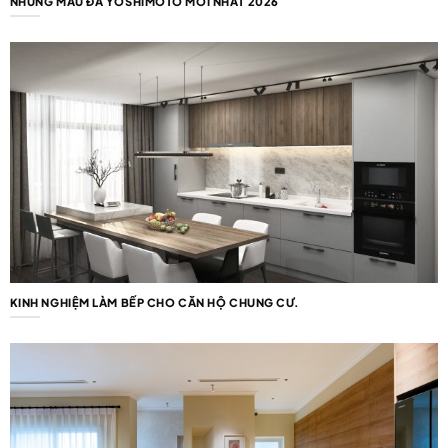
NHỮNG MẪU ĐÁ YOSHIMOTO MỚI NHẤT 2026
KINH NGHIỆM LÀM BẾP CHO CĂN HỘ CHUNG CƯ.