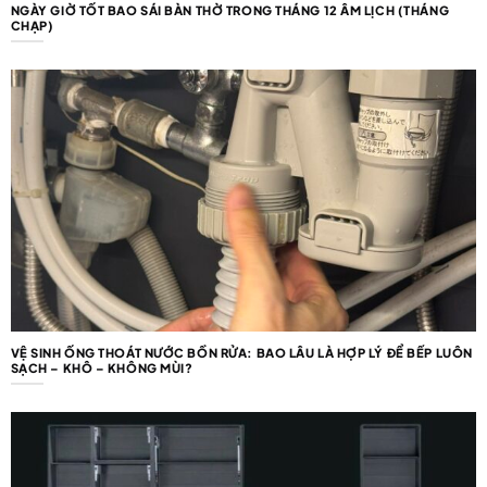
NGÀY GIỜ TỐT BAO SÁI BÀN THỜ TRONG THÁNG 12 ÂM LỊCH (THÁNG
CHẠP)
VỆ SINH ỐNG THOÁT NƯỚC BỒN RỬA: BAO LÂU LÀ HỢP LÝ ĐỂ BẾP LUÔN
SẠCH – KHÔ – KHÔNG MÙI?