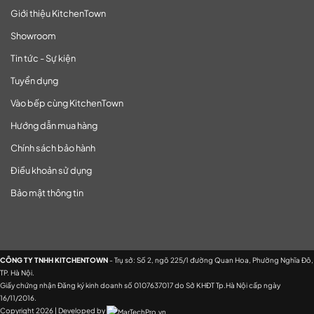
Giới thiệu KitchenTown
Showroom
Tin tức - Sự kiện
Tuyển dụng
Vào bếp cùng KitchenTown
Hướng dẫn mua hàng
Chính sách bảo hành
Điều khoản sử dụng
Bảo mật thông tin
CÔNG TY TNHH KITCHENTOWN
- Trụ sở: Số 2, ngõ 225/1 đường Quan Hoa, Phường Nghĩa Đô,
TP. Hà Nội.
Giấy chứng nhận Đăng ký kinh doanh số 0107637017 do Sở KHĐT Tp.Hà Nội cấp ngày
16/11/2016.
Copyright 2026 | Developed by