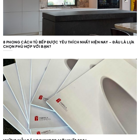
8 PHONG CÁCH TỦ BẾP ĐƯỢC YÊU THÍCH NHẤT HIỆN NAY – ĐÂU LÀ LỰA
CHỌN PHÙ HỢP VỚI BẠN?