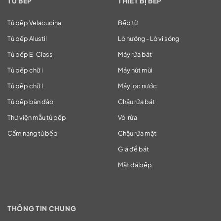
TỦ BẾP
THIẾT BỊ BẾP
Tủ bếp Velacucina
Bếp từ
Tủ bếp Alustil
Lò nướng - Lò vi sóng
Tủ bếp E-Class
Máy rửa bát
Tủ bếp chữ i
Máy hút mùi
Tủ bếp chữ L
Máy lọc nước
Tủ bếp bàn đảo
Chậu rửa bát
Thư viện mẫu tủ bếp
Vòi rửa
Cẩm nang tủ bếp
Chậu rửa mặt
Giá để bát
Mặt đá bếp
THÔNG TIN CHUNG