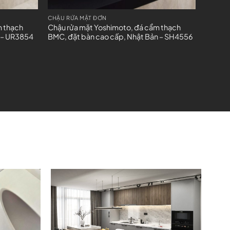
CHẬU RỬA MẶT ĐƠN
m thạch
Chậu rửa mặt Yoshimoto, đá cẩm thạch
 – UR3854
BMC, đặt bàn cao cấp, Nhật Bản – SH4556