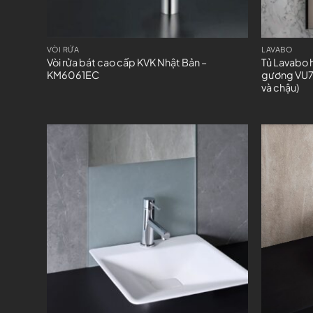
VÒI RỬA
LAVABO
Vòi rửa bát cao cấp KVK Nhật Bản –
Tủ Lavabo 
KM6061EC
gương VU7
và chậu)