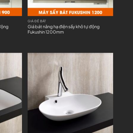
GIÁ ĐỂ BÁT
 động
Giá bát nâng hạ điện sấy khô tự động
Fukushin 1200mm