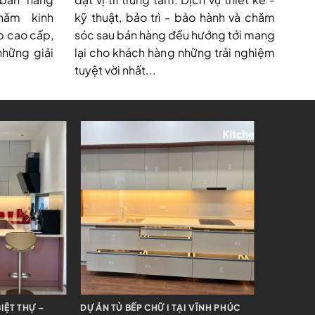
năm kinh
kỹ thuật, bảo trì - bảo hành và chăm
p cao cấp,
sóc sau bán hàng đều hướng tới mang
những giải
lại cho khách hàng những trải nghiệm
tuyệt vời nhất...
BẢN ĐẢO – TÂY
DỰ ÁN TỦ BẾP CHỮ I + BẢN ĐẢO –
DỰ ÁN TỦ 