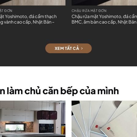
ẶT ĐƠN
CHẬU RỬA MẶT ĐƠN
ặt Yoshimoto, đá cẩm thạch
Chậu rửa mặt Yoshimoto, đá cẩ
 vành cao cấp, Nhật Bản –
BMC, âm bàn cao cấp, Nhật Bản
XEM TẤT CẢ
n làm chủ căn bếp của mình