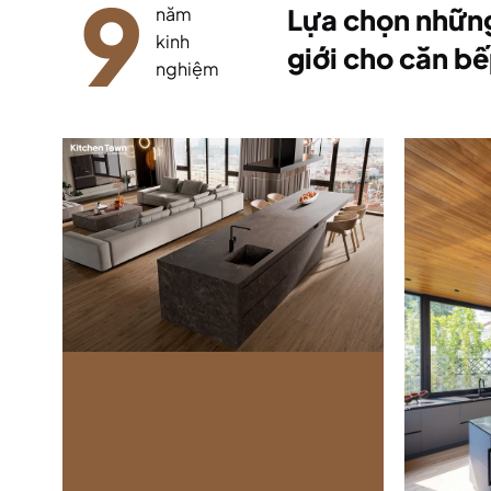
9
năm
Lựa chọn những
kinh
giới cho căn bế
nghiệm