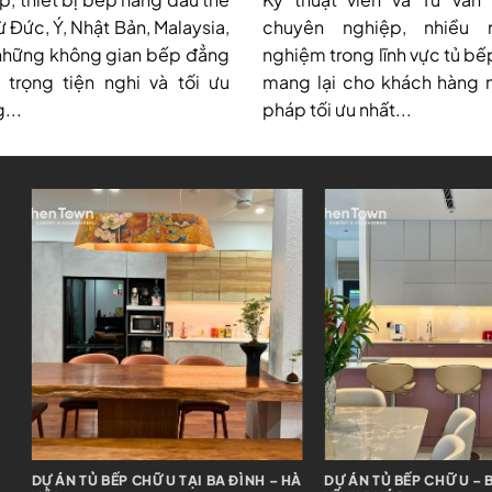
ừ Đức, Ý, Nhật Bản, Malaysia,
chuyên nghiệp, nhiều 
những không gian bếp đẳng
nghiệm trong lĩnh vực tủ bế
trọng tiện nghi và tối ưu
mang lại cho khách hàng 
...
pháp tối ưu nhất...
DỰ ÁN TỦ BẾP CHỮ I TẠI ĐÔNG ANH –
DỰ ÁN TỦ BẾP CHỮ I + 