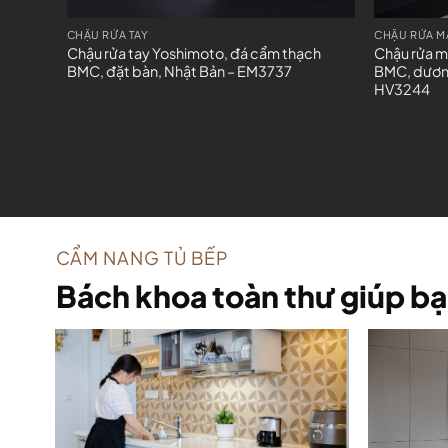
CHẬU RỬA TAY
CHẬU RỬA M
Chậu rửa tay Yoshimoto, đá cẩm thạch
Chậu rửa m
BMC, đặt bàn, Nhật Bản – EM3737
BMC, dương
HV3244
CẨM NANG TỦ BẾP
Bách khoa toàn thư giúp bạ