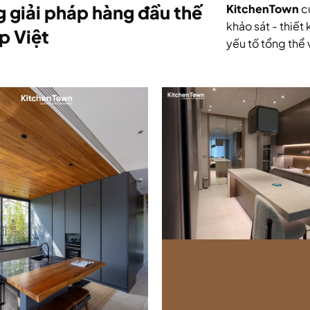
 giải pháp hàng đầu thế
KitchenTown
cu
khảo sát - thiết
p Việt
yếu tố tổng thể 