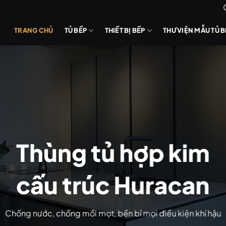
TRANG CHỦ
TỦ BẾP
THIẾT BỊ BẾP
THƯ VIỆN MẪU TỦ 
Thùng tủ hợp kim
cấu trúc Huracan
Chống nước, chống mối mọt, bền bỉ mọi điều kiện khí hậu