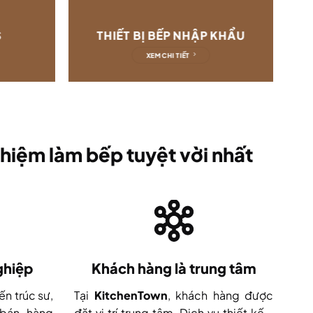
S
THIẾT BỊ BẾP NHẬP KHẨU
XEM CHI TIẾT
hiệm làm bếp tuyệt vời nhất
ghiệp
Khách hàng là trung tâm
ến trúc sư,
Tại
KitchenTown
, khách hàng được
 bán hàng
đặt vị trí trung tâm. Dịch vụ thiết kế -