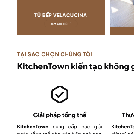
TỦ BẾP VELACUCINA
XEM CHI TIẾT
TẠI SAO CHỌN CHÚNG TÔI
KitchenTown kiến tạo không g
Giải pháp tổng thể
Thư
KitchenTown
cung cấp các giải
Kitchen
pháp tổng thể cho căn bếp nhà bạn,
hiệu tủ bế