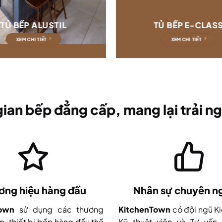
TỦ BẾP ALUSTIL
TỦ BẾP E-CLAS
XEM CHI TIẾT
XEM CHI TIẾT
ian bếp đẳng cấp, mang lại trải ng
ơng hiệu hàng đầu
Nhân sự chuyên n
Town
sử dụng các thương
KitchenTown
có đội ngũ Ki
p, thiết bị bếp hàng đầu thế
Kỹ thuật viên và Tư vấn