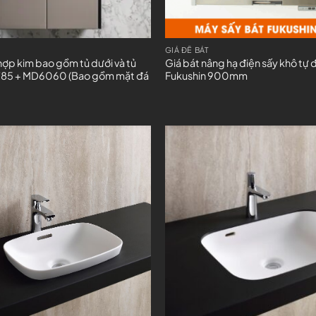
GIÁ ĐỂ BÁT
hợp kim bao gồm tủ dưới và tủ
Giá bát nâng hạ điện sấy khô tự
85 + MD6060 (Bao gồm mặt đá
Fukushin 900mm