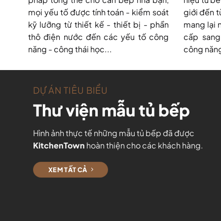
mọi yếu tố được tính toán - kiểm soát
giới đến t
kỹ lưỡng từ thiết kế - thiết bị - phần
mang lại 
thô điện nước đến các yếu tố công
cấp sang 
năng - công thái học...
công năng
DỰ ÁN TIÊU BIỂU
Thư viện mẫu tủ bếp
Hình ảnh thực tế những mẫu tủ bếp đã được
KitchenTown
hoàn thiện cho các khách hàng.
XEM TẤT CẢ
 BẾP CHỮ U – BIỆT THỰ –
DỰ ÁN TỦ BẾP CHỮ I TẠI VĨNH PHÚC