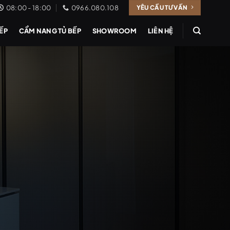
08:00 - 18:00
0966.080.108
YÊU CẦU TƯ VẤN
BẾP
CẨM NANG TỦ BẾP
SHOWROOM
LIÊN HỆ