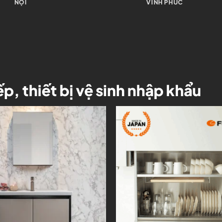
HÀ NỘI
HỒ TÂY
ếp, thiết bị vệ sinh nhập khẩu